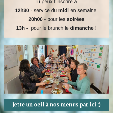
Tu peux t'inscrire à 
12h30
 - service du 
midi 
en semaine 
20h00
 - pour les 
soirées
13h -  
pour le brunch le 
dimanche
 !
Jette un oeil à nos menus par ici :)