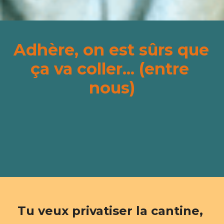
Adhère, on est sûrs que 
ça va coller... (entre 
nous)
Tu veux privatiser la cantine, 