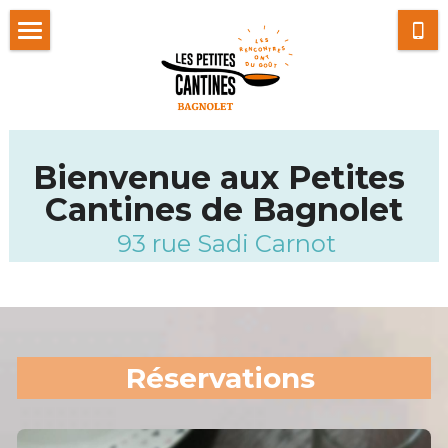
Accueil
Menus et événements
Réservations et Adhésions
Bienvenue aux Petites 
Cantines de Bagnolet
Privatisation/Teambuilding
 93 rue Sadi Carnot
Contact
Newsletter
Galerie photos
Réservations
Ils nous soutiennent
Je fais un don